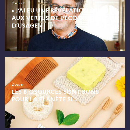
Portrait
« J’AI EU UNE RÉVÉLATION QUANT
AUX VERTUS DE L’ÉCONOMIE
D’USAGE »
Dossier
LES BIOSOURCÉS SONT BONS
POUR LA PLANÈTE SI…