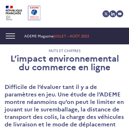
Aller
Aller
Gestion
au
au
des
contenu
menu
cookies
Navigation :
ADEME Magazine
JUILLET – AOÛT 2023
FAITS ET CHIFFRES
L’impact environnemental
du commerce en ligne
Difficile de l’évaluer tant il y a de
paramètres en jeu. Une étude de l’ADEME
montre néanmoins qu’on peut le limiter en
jouant sur le suremballage, la distance de
transport des colis, la charge des véhicules
de livraison et le mode de déplacement