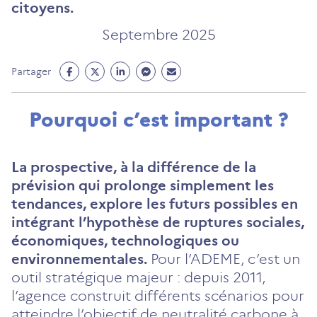
citoyens.
Septembre 2025
Partage
Partage
Partage
Partage
Partage
Partager
Facebook
Twitter
Linkedin
Messenger
Mail
(ouvre
(ouvre
(ouvre
(ouvre
(ouvre
Pourquoi c’est important ?
un
un
un
un
un
nouvel
nouvel
nouvel
nouvel
nouvel
onglet)
onglet)
onglet)
onglet)
onglet)
La prospective, à la différence de la
prévision qui prolonge simplement les
tendances, explore les futurs possibles en
intégrant l’hypothèse de ruptures sociales,
économiques, technologiques ou
environnementales.
Pour l’ADEME, c’est un
outil stratégique majeur : depuis 2011,
l’agence construit différents scénarios pour
atteindre l’objectif de neutralité carbone à