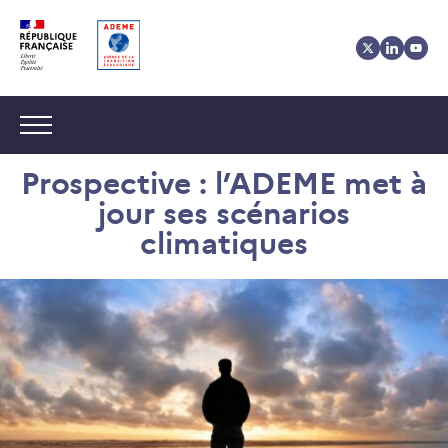
Aller
Aller
Gestion
au
au
des
contenu
menu
cookies
Navigation :
Prospective : l’ADEME met à
jour ses scénarios
climatiques