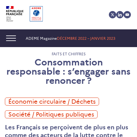
Aller
Aller
Gestion
au
au
des
contenu
menu
cookies
Navigation :
ADEME Magazine
DÉCEMBRE 2022 – JANVIER 2023
FAITS ET CHIFFRES
Consommation
responsable : s’engager sans
renoncer ?
Économie circulaire / Déchets
Société / Politiques publiques
Les Français se perçoivent de plus en plus
comme des acteurs de la lutte contre le