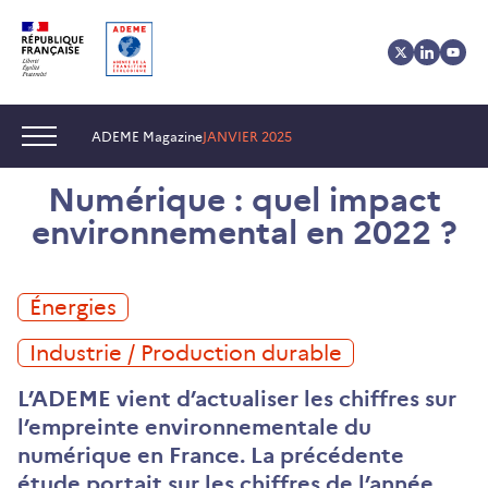
Aller
Aller
Gestion
au
au
des
contenu
menu
cookies
Navigation :
ADEME Magazine
JANVIER 2025
Numérique : quel impact
environnemental en 2022 ?
Énergies
Industrie / Production durable
L’ADEME vient d’actualiser les chiffres sur
l’empreinte environnementale du
numérique en France. La précédente
étude portait sur les chiffres de l’année