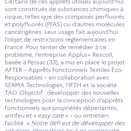
Certains de ces apprêts utilisés aujourd’hui
un
un
un
un
un
sont constitués de substances chimiques à
nouvel
nouvel
nouvel
nouvel
nouvel
risque, telles que des composés perfluorés
onglet)
onglet)
onglet)
onglet)
onglet)
et polyfluorés (PFAS) ou d’autres molécules
cancérigènes. Leur usage fait aujourd’hui
l’objet de restrictions réglementaires en
France. Pour tenter de remédier à ce
problème, l’entreprise Applus+ Rescoll,
basée à Pessac (33), a mis en place le projet
AFTER – Apprêts Fonctionnels Textiles Éco-
Responsables – en collaboration avec
SERMA Technologies, l’IFTH et la société
TAD. Objectif : développer des nouvelles
technologies pour la conception d’apprêts
fonctionnels aux propriétés déperlantes,
antifeu et «
easy care
» – ou entretien
facilité. «
Notre défi est de développer des
solutions alternatives tout en conservant