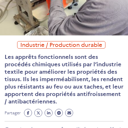
Industrie / Production durable
Les apprêts fonctionnels sont des
procédés chimiques utilisés par l’industrie
textile pour améliorer les propriétés des
tissus. Ils les imperméabilisent, les rendent
plus résistants au feu ou aux taches, et leur
apportent des propriétés antifroissement
/ antibactériennes.
Partage
Partage
Partage
Partage
Partage
Partager
Facebook
Twitter
Linkedin
Messenger
Mail
(ouvre
(ouvre
(ouvre
(ouvre
(ouvre