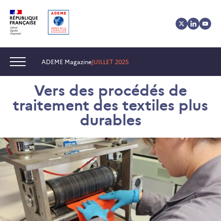
Aller
Aller
Gestion
au
au
des
contenu
menu
cookies
Navigation :
ADEME Magazine
JUILLET 2025
Vers des procédés de
traitement des textiles plus
durables