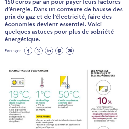
150 euros par an pour payer leurs factures
d’énergie. Dans un contexte de hausse des
prix du gaz et de l’électricité, faire des
économies devient essentiel. Voici
quelques astuces pour plus de sobriété
énergétique.
Partage
Partage
Partage
Partage
Partage
Partager
Facebook
Twitter
Linkedin
Messenger
Mail
(ouvre
(ouvre
(ouvre
(ouvre
(ouvre
un
un
un
un
un
nouvel
nouvel
nouvel
nouvel
nouvel
onglet)
onglet)
onglet)
onglet)
onglet)