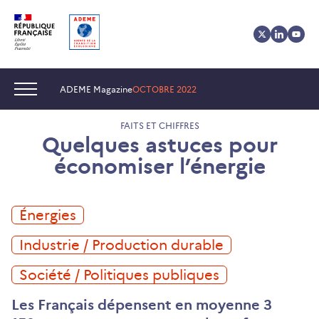
Aller
Aller
Gestion
Gestion des cookies
au
au
des
contenu
menu
cookies
Navigation :
ADEME Magazine
OCTOBRE 2022
FAITS ET CHIFFRES
Quelques astuces pour
économiser l’énergie
Énergies
Industrie / Production durable
Société / Politiques publiques
Les Français dépensent en moyenne 3