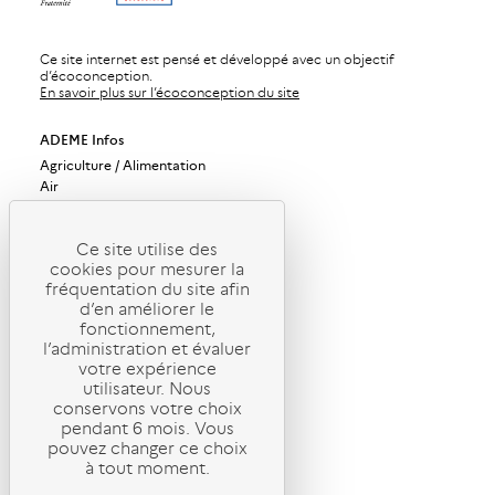
Ce site internet est pensé et développé avec un objectif
d’écoconception.
En savoir plus sur l’écoconception du site
ADEME Infos
Agriculture / Alimentation
Air
Bâtiments
Bioéconomie / Forêt
Changement climatique
Ce site utilise des
cookies pour mesurer la
Économie circulaire / Déchets
fréquentation du site afin
Énergies
d’en améliorer le
Industrie / Production durable
fonctionnement,
Mobilité / Transports
l’administration et évaluer
Société / Politiques publiques
votre expérience
Urbanisme / Territoires / Sols
utilisateur. Nous
ADEME Magazine
conservons votre choix
ADEME Recherche
pendant 6 mois. Vous
pouvez changer ce choix
ADEME International
à tout moment.
ADEME Stratégie
Gérer mes abonnements