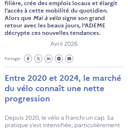
filière, crée des emplois locaux et élargit
l’accès à cette mobilité du quotidien.
Alors que
Mai à vélo
signe son grand
retour avec les beaux jours, l’ADEME
décrypte ces nouvelles tendances.
Avril 2026
Partage
Partage
Partage
Partage
Partage
Partager
Facebook
Twitter
Linkedin
Messenger
Mail
(ouvre
(ouvre
(ouvre
(ouvre
(ouvre
Entre 2020 et 2024, le marché
un
un
un
un
un
du vélo connaît une nette
nouvel
nouvel
nouvel
nouvel
nouvel
onglet)
onglet)
onglet)
onglet)
onglet)
progression
Depuis 2020, le vélo a franchi un cap. Sa
pratique s’est intensifiée, particulièrement