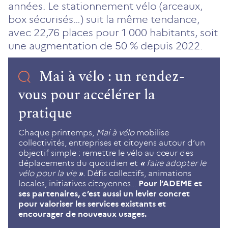
années. Le stationnement vélo (arceaux,
box sécurisés…) suit la même tendance,
avec 22,76 places pour 1 000 habitants, soit
une augmentation de 50 % depuis 2022.
Mai à vélo : un rendez-
vous pour accélérer la
pratique
Chaque printemps,
Mai à vélo
mobilise
collectivités, entreprises et citoyens autour d’un
objectif simple : remettre le vélo au cœur des
déplacements du quotidien et
«
faire adopter le
vélo pour la vie
»
.
Défis collectifs, animations
locales, initiatives citoyennes…
Pour l’ADEME et
ses partenaires, c’est aussi un levier concret
pour valoriser les services existants et
encourager de nouveaux usages.