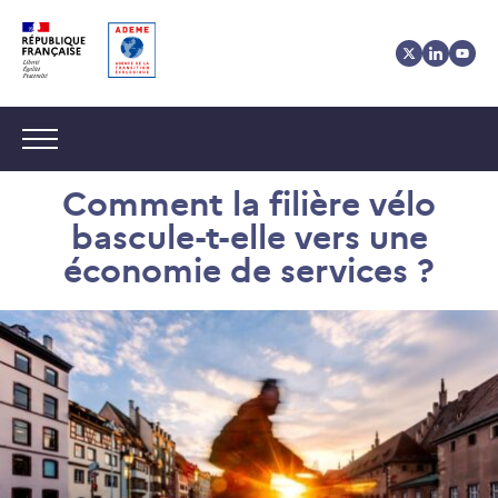
Aller
Aller
Gestion
au
au
des
contenu
menu
cookies
Navigation :
Comment la filière vélo
bascule-t-elle vers une
économie de services ?