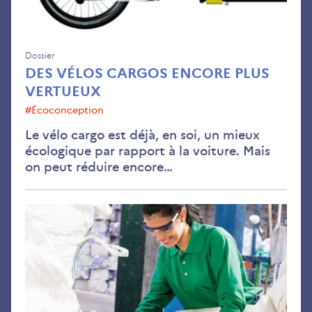
Dossier
DES VÉLOS CARGOS ENCORE PLUS
VERTUEUX
#écoconception
Le vélo cargo est déjà, en soi, un mieux
écologique par rapport à la voiture. Mais
on peut réduire encore…
L’é
vou
ren
plu
fort