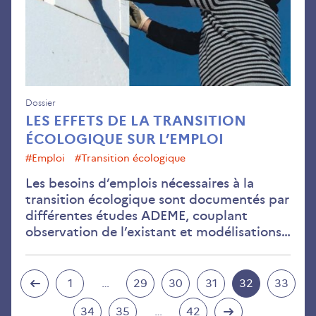
éco
sur
l’e
Dossier
LES EFFETS DE LA TRANSITION
ÉCOLOGIQUE SUR L’EMPLOI
#emploi
#transition écologique
Les besoins d’emplois nécessaires à la
transition écologique sont documentés par
différentes études ADEME, couplant
observation de l’existant et modélisations…
1
…
29
30
31
32
33
34
35
…
42