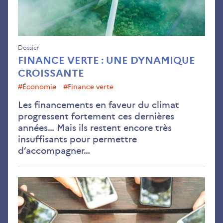
Dossier
FINANCE VERTE : UNE DYNAMIQUE
CROISSANTE
#économie
#finance verte
Les financements en faveur du climat
progressent fortement ces dernières
années… Mais ils restent encore très
insuffisants pour permettre
d’accompagner…
À
que
con
le