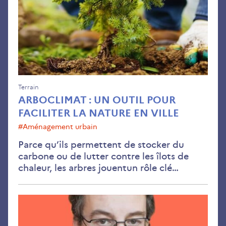
faci
la
nat
en
vill
Terrain
ARBOCLIMAT : UN OUTIL POUR
FACILITER LA NATURE EN VILLE
#aménagement urbain
Parce qu’ils permettent de stocker du
carbone ou de lutter contre les îlots de
chaleur, les arbres jouentun rôle clé…
« An
com