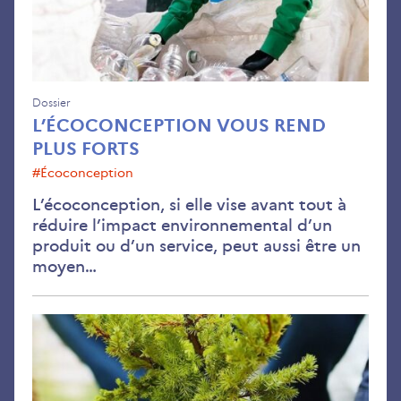
Dossier
L’ÉCOCONCEPTION VOUS REND
PLUS FORTS
#écoconception
L’écoconception, si elle vise avant tout à
réduire l’impact environnemental d’un
produit ou d’un service, peut aussi être un
moyen…
ARB
un
outi
pou