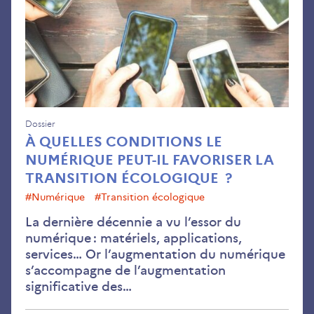
num
peu
il
fav
la
tran
éco
Dossier
À QUELLES CONDITIONS LE
?
NUMÉRIQUE PEUT-IL FAVORISER LA
TRANSITION ÉCOLOGIQUE ?
#numérique
#transition écologique
La dernière décennie a vu l’essor du
numérique : matériels, applications,
services… Or l’augmentation du numérique
s’accompagne de l’augmentation
significative des…