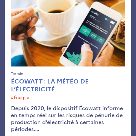
la
mé
de
l’él
Terrain
ÉCOWATT : LA MÉTÉO DE
L’ÉLECTRICITÉ
#énergie
Depuis 2020, le dispositif Écowatt informe
en temps réel sur les risques de pénurie de
production d’électricité à certaines
périodes.…