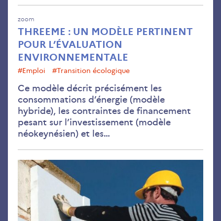
zoom
THREEME : UN MODÈLE PERTINENT
POUR L’ÉVALUATION
ENVIRONNEMENTALE
#emploi
#transition écologique
Ce modèle décrit précisément les
consommations d’énergie (modèle
hybride), les contraintes de financement
pesant sur l’investissement (modèle
néokeynésien) et les…
Les
eff
de
la
tran