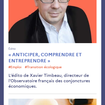
et
ent
Édito
« ANTICIPER, COMPRENDRE ET
ENTREPRENDRE »
#emploi
#transition écologique
L’édito de Xavier Timbeau, directeur de
l’Observatoire français des conjonctures
économiques.
Éco