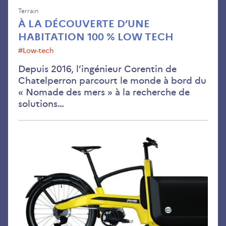
Terrain
À LA DÉCOUVERTE D’UNE
HABITATION 100 % LOW TECH
#low-tech
Depuis 2016, l’ingénieur Corentin de
Chatelperron parcourt le monde à bord du
« Nomade des mers » à la recherche de
solutions…
Des
vél
car
enc
plu
ver