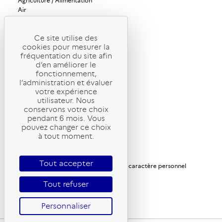
Agriculture / Alimentation
Air
Bâtiments
Bioéconomie / Forêt
Changement climatique
Ce site utilise des
cookies pour mesurer la
Économie circulaire / Déchets
fréquentation du site afin
Énergies
d’en améliorer le
Industrie / Production durable
fonctionnement,
Mobilité / Transports
l’administration et évaluer
Société / Politiques publiques
votre expérience
Urbanisme / Territoires / Sols
utilisateur. Nous
ADEME Magazine
conservons votre choix
ADEME Recherche
pendant 6 mois. Vous
pouvez changer ce choix
ADEME International
à tout moment.
ADEME Stratégie
Gérer mes abonnements
Mentions légales
Tout accepter
Politique de protection des données à caractère personnel
Politique des cookies
Tout refuser
Gestion des cookies
Accessibilité : partiellement conforme
Personnaliser