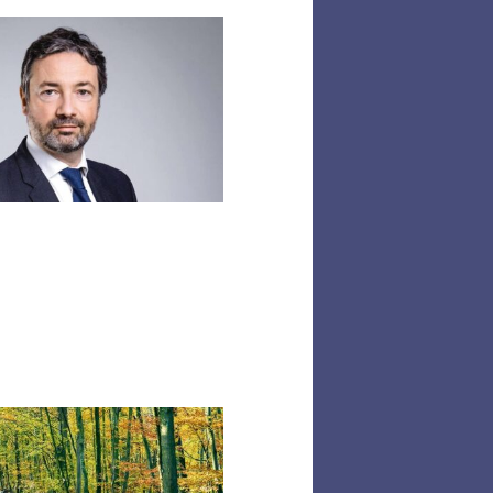
« Trente
ans
de
l’ADEME :
de
l’expérimentation
au
déploiement
à
grande
échelle »
Puits
de
carbone :