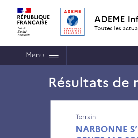
Aller
Aller
Gestion
Gestion des cookies
au
au
des
ADEME In
contenu
menu
cookies
Toutes les actua
Navigation :
Menu
Résultats de 
Terrain
NARBONNE S’