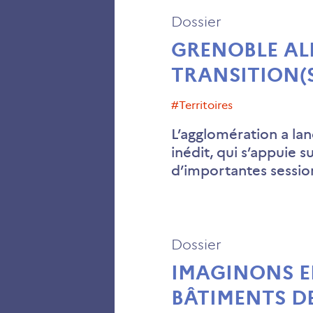
Dossier
GRENOBLE ALP
TRANSITION(S
#territoires
L’agglomération a lan
inédit, qui s’appuie s
d’importantes sessi
Dossier
IMAGINONS E
BÂTIMENTS D