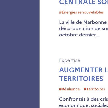
CENTRALE SO
#Énergies renouvelables
La ville de Narbonne 
décarbonation de son
octobre dernier,…
Expertise
AUGMENTER L
TERRITOIRES
#résilience
#territoires
Confrontés à des crise
économique, sociale…)