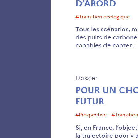
D’ABORD
#transition écologique
Tous les scénarios, m
des puits de carbone,
capables de capter…
Dossier
POUR UN CHO
FUTUR
#prospective
#transiti
Si, en France, l’objec
la trajectoire pour y 