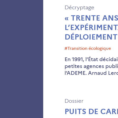
Décryptage
« TRENTE ANS 
L’EXPÉRIMEN
DÉPLOIEMENT
#transition écologique
En 1991, l’État décid
petites agences publ
l’ADEME. Arnaud Ler
Dossier
PUITS DE CAR