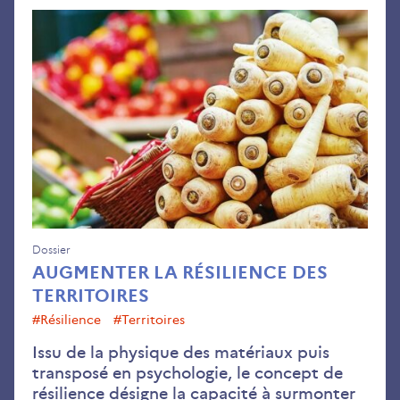
Aug
la
rési
des
terr
Dossier
AUGMENTER LA RÉSILIENCE DES
TERRITOIRES
#résilience
#territoires
Issu de la physique des matériaux puis
transposé en psychologie, le concept de
résilience désigne la capacité à surmonter