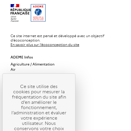
Ce site internet est pensé et développé avec un objectif
d’écoconception.
En savoir plus sur l’écoconception du site
ADEME Infos
Agriculture / Alimentation
Air
Bâtiments
Bioéconomie / Forêt
Changement climatique
Ce site utilise des
Économie circulaire / Déchets
cookies pour mesurer la
fréquentation du site afin
Énergies
d’en améliorer le
Industrie / Production durable
fonctionnement,
Mobilité / Transports
l’administration et évaluer
Société / Politiques publiques
votre expérience
Urbanisme / Territoires / Sols
utilisateur. Nous
ADEME Magazine
conservons votre choix