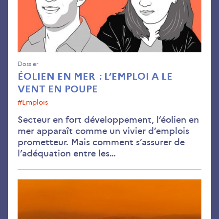
a
le
ven
en
po
Dossier
ÉOLIEN EN MER : L’EMPLOI A LE
VENT EN POUPE
#emplois
Secteur en fort développement, l’éolien en
mer apparaît comme un vivier d’emplois
prometteur. Mais comment s’assurer de
l’adéquation entre les…
L’in
du
ris