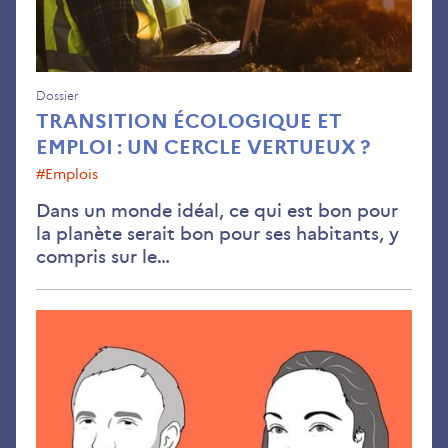
Dossier
TRANSITION ÉCOLOGIQUE ET
EMPLOI : UN CERCLE VERTUEUX ?
#emplois
Dans un monde idéal, ce qui est bon pour
la planète serait bon pour ses habitants, y
compris sur le…
Éol
en
me
:
l’e