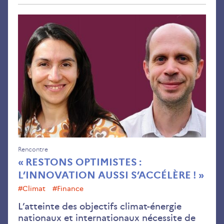
« R
opti
l’i
auss
s’ac
Rencontre
« RESTONS OPTIMISTES :
L’INNOVATION AUSSI S’ACCÉLÈRE ! »
#climat
#finance
L’atteinte des objectifs climat-énergie
nationaux et internationaux nécessite de