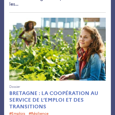
les…
Bre
:
la
coo
au
ser
de
l’e
et
des
tran
Dossier
BRETAGNE : LA COOPÉRATION AU
SERVICE DE L’EMPLOI ET DES
TRANSITIONS
#emplois
#résilience