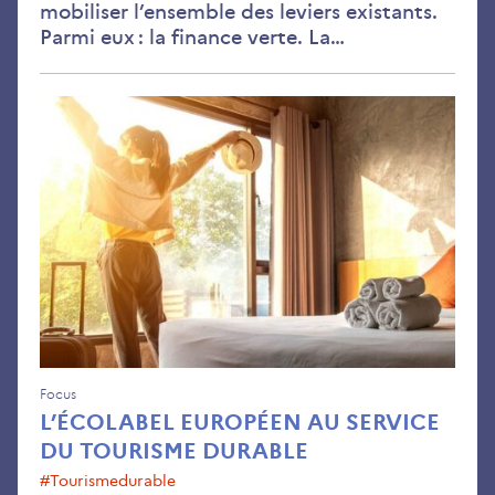
mobiliser l’ensemble des leviers existants.
Parmi eux : la finance verte. La…
L’É
eur
au
ser
du
tou
dur
Focus
L’ÉCOLABEL EUROPÉEN AU SERVICE
DU TOURISME DURABLE
#tourismedurable