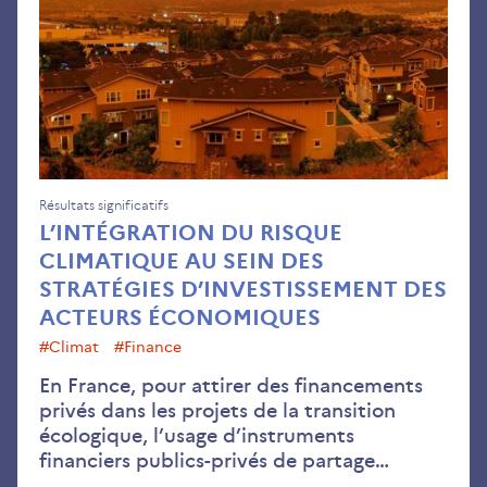
cli
au
sei
des
str
d’i
des
act
Résultats significatifs
L’INTÉGRATION DU RISQUE
éco
CLIMATIQUE AU SEIN DES
STRATÉGIES D’INVESTISSEMENT DES
ACTEURS ÉCONOMIQUES
#climat
#finance
En France, pour attirer des financements
privés dans les projets de la transition
écologique, l’usage d’instruments
financiers publics-privés de partage…