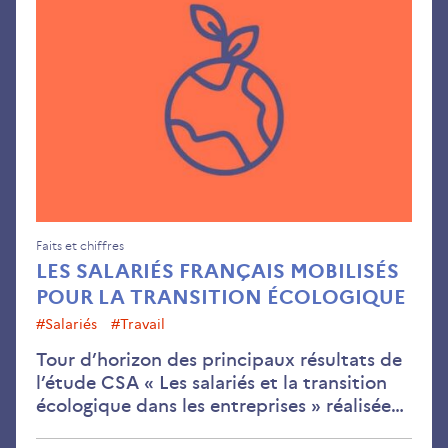
sala
fra
mob
pou
la
tran
éco
Faits et chiffres
LES SALARIÉS FRANÇAIS MOBILISÉS
POUR LA TRANSITION ÉCOLOGIQUE
#salariés
#travail
Tour d’horizon des principaux résultats de
l’étude CSA « Les salariés et la transition
écologique dans les entreprises » réalisée…