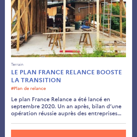
Fra
Rel
boo
la
tran
Terrain
LE PLAN FRANCE RELANCE BOOSTE
LA TRANSITION
#Plan de relance
Le plan France Relance a été lancé en
septembre 2020. Un an après, bilan d’une
opération réussie auprès des entreprises…
Les