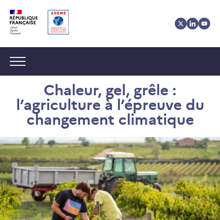
Aller
Aller
Gestion
au
au
des
contenu
menu
cookies
Navigation :
Chaleur, gel, grêle :
l’agriculture à l’épreuve du
changement climatique