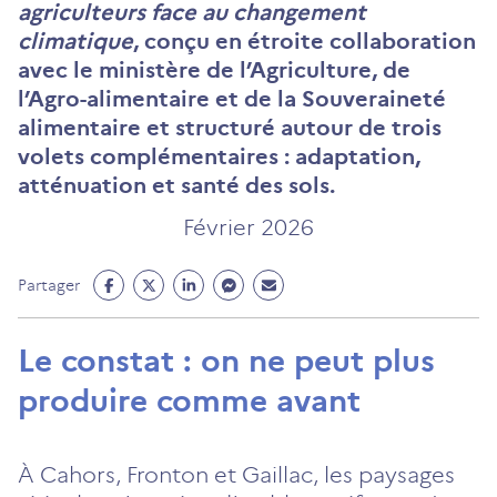
agriculteurs face au changement
climatique
, conçu en étroite collaboration
avec le ministère de l’Agriculture, de
l’Agro-alimentaire et de la Souveraineté
alimentaire et structuré autour de trois
volets complémentaires : adaptation,
atténuation et santé des sols.
Février 2026
Partage
Partage
Partage
Partage
Partage
Partager
Facebook
Twitter
Linkedin
Messenger
Mail
(ouvre
(ouvre
(ouvre
(ouvre
(ouvre
Le constat : on ne peut plus
un
un
un
un
un
produire comme avant
nouvel
nouvel
nouvel
nouvel
nouvel
onglet)
onglet)
onglet)
onglet)
onglet)
À Cahors, Fronton et Gaillac, les paysages