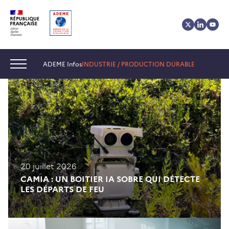
Aller
Aller
Gestion
au
au
des
contenu
menu
cookies
Navigation :
ADEME Infos
INDUSTRIE / PRODUCTION DURABLE
20 juillet 2026
CAMIA : UN BOITIER IA SOBRE QUI DÉTECTE
LES DÉPARTS DE FEU