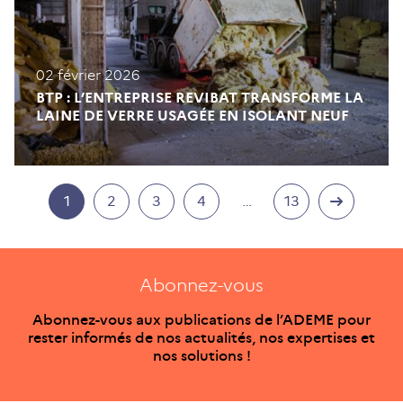
02 février 2026
BTP : L’ENTREPRISE REVIBAT TRANSFORME LA
LAINE DE VERRE USAGÉE EN ISOLANT NEUF
1
2
3
4
…
13
Abonnez-vous
Abonnez-vous aux publications de l’ADEME pour
rester informés de nos actualités, nos expertises et
nos solutions !