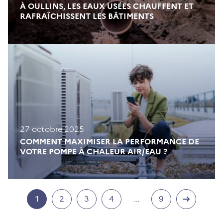
À OULLINS, LES EAUX USÉES CHAUFFENT ET
RAFRAÎCHISSENT LES BÂTIMENTS
27 octobre 2025
COMMENT MAXIMISER LA PERFORMANCE DE
VOTRE POMPE À CHALEUR AIR/EAU ?
1
2
3
4
…
9