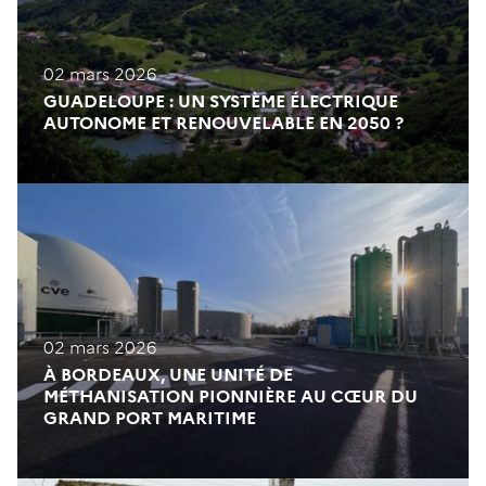
02 mars 2026
GUADELOUPE : UN SYSTÈME ÉLECTRIQUE
AUTONOME ET RENOUVELABLE EN 2050 ?
02 mars 2026
À BORDEAUX, UNE UNITÉ DE
16 février 2026
MÉTHANISATION PIONNIÈRE AU CŒUR DU
GRAND PORT MARITIME
CHAUFFAGE : L’ENTREPRISE ZÉFAL
ABANDONNE LE GAZ NATUREL AU PROFIT DE
LA GÉOTHERMIE