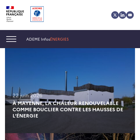
Aller
Aller
Gestion
au
au
des
contenu
menu
cookies
Navigation :
ADEME Infos
ÉNERGIES
22 juin 2026
À MAYENNE, LA CHALEUR RENOUVELABLE
COMME BOUCLIER CONTRE LES HAUSSES DE
L’ÉNERGIE