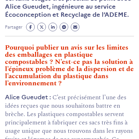
Alice Gueudet, ingénieure au service
Écoconception et Recyclage de l’ADEME.
Partage
Partage
Partage
Partage
Partage
Partager
Facebook
Twitter
Linkedin
Messenger
Mail
(ouvre
(ouvre
(ouvre
(ouvre
(ouvre
Pourquoi publier un avis sur les limites
un
un
un
un
un
des emballages en plastique
nouvel
nouvel
nouvel
nouvel
nouvel
compostables ? N’est-ce pas la solution à
onglet)
onglet)
onglet)
onglet)
onglet)
l’épineux problème de la dispersion et de
l’accumulation du plastique dans
l’environnement ?
C’est précisément l’une des
Alice Gueudet
idées reçues que nous souhaitons battre en
brèche. Les plastiques compostables servent
principalement à fabriquer ces sacs très fins à
usage unique que nous trouvons dans les rayons