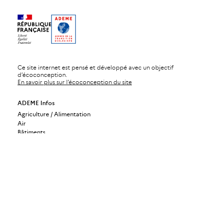
Ce site internet est pensé et développé avec un objectif
d’écoconception.
En savoir plus sur l’écoconception du site
ADEME Infos
Agriculture / Alimentation
Air
Bâtiments
Bioéconomie / Forêt
Changement climatique
Économie circulaire / Déchets
Énergies
Industrie / Production durable
Mobilité / Transports
Société / Politiques publiques
Urbanisme / Territoires / Sols