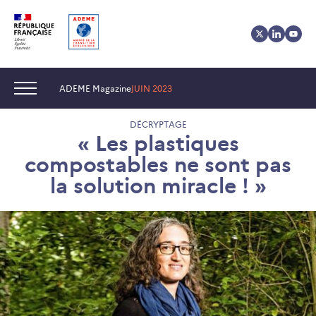
Aller
Aller
Gestion
au
au
des
contenu
menu
cookies
Navigation :
ADEME Magazine
JUIN 2023
DÉCRYPTAGE
« Les plastiques
compostables ne sont pas
la solution miracle ! »