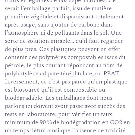
fruits et légumes de nos supermarchés. Ce
serait l’emballage parfait, issu de matière
première végétale et disparaissant totalement
après usage, sans ajouter de carbone dans
l’atmosphère ni de polluants dans le sol. Une
sorte de solution miracle… qu’il faut regarder
de plus près. Ces plastiques peuvent en effet
contenir des polymères compostables issus du
pétrole,
le
plus courant répondant au nom de
polybutylène
adipate
téréphtalate
, ou PBAT.
Inversement, ce n’est pas
parce
qu’un plastique
est biosourcé qu’il
est
compostable ou
biodégradable. Les
emballages
dont nous
parlons ici doivent
avoir
passé avec succès des
tests en laboratoire,
pour
vérifier
un taux
minimum de
90 % de biodégradation en CO2 en
un
temps
défini ainsi que l’absence de toxicité