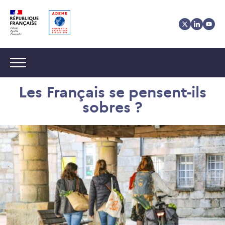
Aller
Aller
Gestion
au
au
des
contenu
menu
cookies
Navigation :
Les Français se pensent-ils
sobres ?