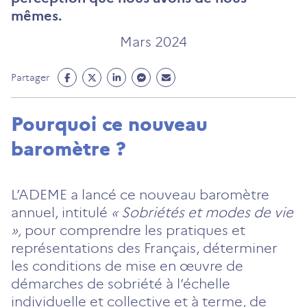
mêmes.
Mars 2024
Partage
Partage
Partage
Partage
Partage
Partager
Facebook
Twitter
Linkedin
Messenger
Mail
(ouvre
(ouvre
(ouvre
(ouvre
(ouvre
Pourquoi ce nouveau
un
un
un
un
un
baromètre ?
nouvel
nouvel
nouvel
nouvel
nouvel
onglet)
onglet)
onglet)
onglet)
onglet)
L’ADEME a lancé ce nouveau baromètre
annuel, intitulé
« Sobriétés et modes de vie
»,
pour comprendre les pratiques et
représentations des Français, déterminer
les conditions de mise en œuvre de
démarches de sobriété à l’échelle
individuelle et collective et à terme, de