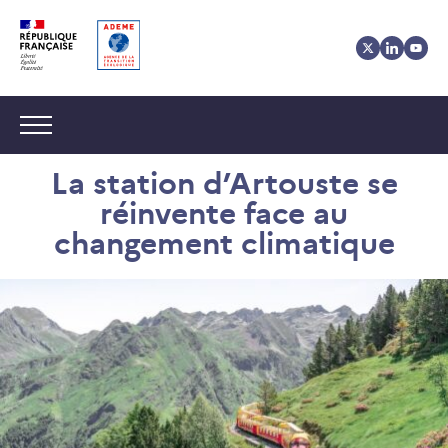
Aller
Aller
Gestion
au
au
des
contenu
menu
cookies
Navigation :
La station d’Artouste se
réinvente face au
changement climatique