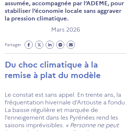
assumée, accompagnée par l’ADEME, pour
stabiliser l’économie locale sans aggraver
la pression climatique.
Mars 2026
Partage
Partage
Partage
Partage
Partage
Partager
Facebook
Twitter
Linkedin
Messenger
Mail
(ouvre
(ouvre
(ouvre
(ouvre
(ouvre
Du choc climatique à la
un
un
un
un
un
remise à plat du modèle
nouvel
nouvel
nouvel
nouvel
nouvel
onglet)
onglet)
onglet)
onglet)
onglet)
Le constat est sans appel. En trente ans, la
fréquentation hivernale d’Artouste a fondu.
La baisse régulière et marquée de
l’enneigement dans les Pyrénées rend les
saisons imprévisibles.
« Personne ne peut