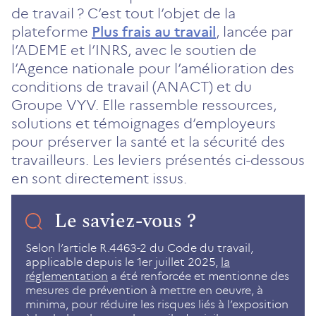
de travail ? C’est tout l’objet de la
plateforme
Plus frais au travail
, lancée par
l’ADEME et l’INRS, avec le soutien de
l’Agence nationale pour l’amélioration des
conditions de travail (ANACT) et du
Groupe VYV. Elle rassemble ressources,
solutions et témoignages d’employeurs
pour préserver la santé et la sécurité des
travailleurs. Les leviers présentés ci-dessous
en sont directement issus.
Le saviez-vous ?
Selon l’article R.4463-2 du Code du travail,
applicable depuis le 1er juillet 2025,
la
réglementation
a été renforcée et mentionne des
mesures de prévention à mettre en oeuvre, à
minima, pour réduire les risques liés à l’exposition