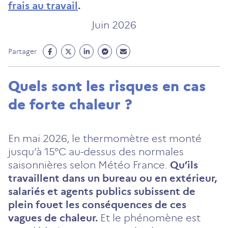
frais au travail
.
Juin 2026
Partage
Partage
Partage
Partage
Partage
Partager
Facebook
Twitter
Linkedin
Messenger
Mail
(ouvre
(ouvre
(ouvre
(ouvre
(ouvre
Quels sont les risques en cas
un
un
un
un
un
de forte chaleur ?
nouvel
nouvel
nouvel
nouvel
nouvel
onglet)
onglet)
onglet)
onglet)
onglet)
En mai 2026, le thermomètre est monté
jusqu’à 15°C au-dessus des normales
saisonnières selon Météo France.
Qu’ils
travaillent dans un bureau ou en extérieur,
salariés et agents publics subissent de
plein fouet les conséquences de ces
vagues de chaleur.
Et le phénomène est