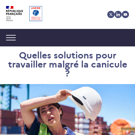
Aller
Aller
Gestion
au
au
des
contenu
menu
cookies
Navigation :
Quelles solutions pour
travailler malgré la canicule
?