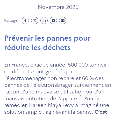
Novembre 2025
Partage
Partage
Partage
Partage
Partage
Partager
Facebook
Twitter
Linkedin
Messenger
Mail
(ouvre
(ouvre
(ouvre
(ouvre
(ouvre
Prévenir les pannes pour
un
un
un
un
un
réduire les déchets
nouvel
nouvel
nouvel
nouvel
nouvel
onglet)
onglet)
onglet)
onglet)
onglet)
En France, chaque année, 500 000 tonnes
de déchets sont générés par
l’électroménager non réparé et 60 % des
pannes de l’électroménager surviennent en
raison d’une mauvaise utilisation ou d’un
1
mauvais entretien de l’appareil
. Pour y
remédier, Kareen Maya Levy a imaginé une
solution simple : agir avant la panne.
C’est