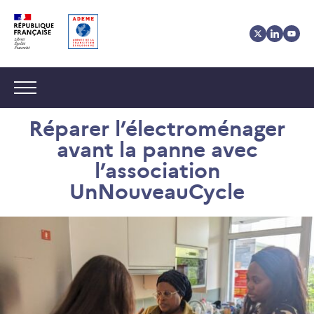
Aller
Aller
Gestion
au
au
des
contenu
menu
cookies
Navigation :
Réparer l’électroménager
avant la panne avec
l’association
UnNouveauCycle