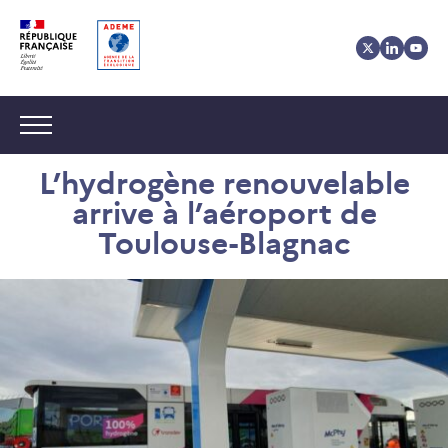
Aller
Aller
Gestion
au
au
des
contenu
menu
cookies
Navigation :
L’hydrogène renouvelable
arrive à l’aéroport de
Toulouse-Blagnac