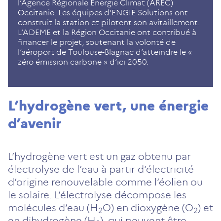
l’Agence Régionale Energie Climat (AREC)
Occitanie. Les équipes d’ENGIE Solutions ont
construit la station et pilotent son avitaillement.
L’ADEME et la Région Occitanie ont contribué à
financer le projet, soutenant la volonté de
l’aéroport de Toulouse-Blagnac d’atteindre le «
zéro émission carbone » d’ici 2050.
L’hydrogène vert, une énergie
d’avenir
L’hydrogène vert est un gaz obtenu par
électrolyse de l’eau à partir d’électricité
d’origine renouvelable comme l’éolien ou
le solaire. L’électrolyse décompose les
molécules d’eau (H
O) en dioxygène (O
) et
2
2
en dihydrogène (H
), qui peuvent être