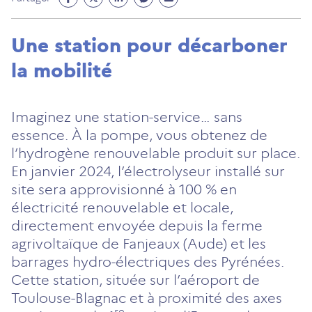
Facebook
Twitter
Linkedin
Messenger
Mail
(ouvre
(ouvre
(ouvre
(ouvre
(ouvre
Une station pour décarboner
un
un
un
un
un
la mobilité
nouvel
nouvel
nouvel
nouvel
nouvel
onglet)
onglet)
onglet)
onglet)
onglet)
Imaginez une station-service… sans
essence. À la pompe, vous obtenez de
l’hydrogène renouvelable produit sur place.
En janvier 2024, l’électrolyseur installé sur
site sera approvisionné à 100 % en
électricité renouvelable et locale,
directement envoyée depuis la ferme
agrivoltaïque de Fanjeaux (Aude) et les
barrages hydro-électriques des Pyrénées.
Cette station, située sur l’aéroport de
Toulouse-Blagnac et à proximité des axes