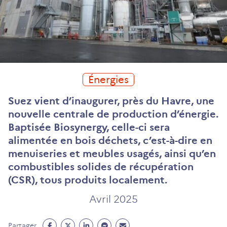
Énergies
Suez vient d’inaugurer, près du Havre, une
nouvelle centrale de production d’énergie.
Baptisée Biosynergy, celle-ci sera
alimentée en bois déchets, c’est-à-dire en
menuiseries et meubles usagés, ainsi qu’en
combustibles solides de récupération
(CSR), tous produits localement.
Avril 2025
Partage
Partage
Partage
Partage
Partage
Partager