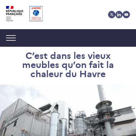
Aller
Aller
Gestion
au
au
des
contenu
menu
cookies
Navigation :
C’est dans les vieux
meubles qu’on fait la
chaleur du Havre