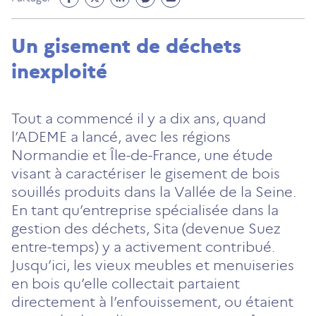
Facebook
Twitter
Linkedin
Messenger
Mail
(ouvre
(ouvre
(ouvre
(ouvre
(ouvre
Un gisement de déchets
un
un
un
un
un
inexploité
nouvel
nouvel
nouvel
nouvel
nouvel
onglet)
onglet)
onglet)
onglet)
onglet)
Tout a commencé il y a dix ans, quand
l’ADEME a lancé, avec les régions
Normandie et Île-de-France, une étude
visant à caractériser le gisement de bois
souillés produits dans la Vallée de la Seine.
En tant qu’entreprise spécialisée dans la
gestion des déchets, Sita (devenue Suez
entre-temps) y a activement contribué.
Jusqu’ici, les vieux meubles et menuiseries
en bois qu’elle collectait partaient
directement à l’enfouissement, ou étaient