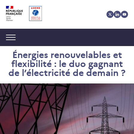
Aller
Aller
Gestion
au
au
des
contenu
menu
cookies
Navigation :
Énergies renouvelables et
flexibilité : le duo gagnant
de l’électricité de demain ?