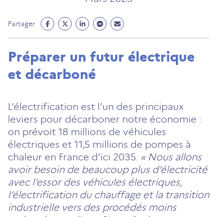
Partage
Partage
Partage
Partage
Partage
Partager
Facebook
Twitter
Linkedin
Messenger
Mail
(ouvre
(ouvre
(ouvre
(ouvre
(ouvre
Préparer un futur électrique
un
un
un
un
un
et décarboné
nouvel
nouvel
nouvel
nouvel
nouvel
onglet)
onglet)
onglet)
onglet)
onglet)
L’électrification est l’un des principaux
leviers pour décarboner notre économie :
on prévoit 18 millions de véhicules
électriques et 11,5 millions de pompes à
chaleur en France d’ici 2035.
« Nous allons
avoir besoin de beaucoup plus d’électricité
avec l’essor des véhicules électriques,
l’électrification du chauffage et la transition
industrielle vers des procédés moins