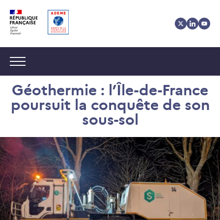
Aller
Aller
Gestion
au
au
des
contenu
menu
cookies
Navigation :
Géothermie : l’Île-de-France
poursuit la conquête de son
sous-sol