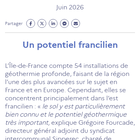
Juin 2026
Partage
Partage
Partage
Partage
Partage
Partager
Facebook
Twitter
Linkedin
Messenger
Mail
(ouvre
(ouvre
(ouvre
(ouvre
(ouvre
Un potentiel francilien
un
un
un
un
un
nouvel
nouvel
nouvel
nouvel
nouvel
onglet)
onglet)
onglet)
onglet)
onglet)
L’Île-de-France compte 54 installations de
géothermie profonde, faisant de la région
l’une des plus avancées sur le sujet en
France et en Europe. Cependant, elles se
concentrent principalement dans l’est
francilien : «
le sol y est particulièrement
bien connu et le potentiel géothermique
très important,
explique Grégoire Fourcade,
directeur général adjoint du syndicat
intercommunal Sipperec, chargé de