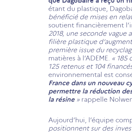
que Dagobaire a reçu un f
étant du plastique, Dagobai
bénéficié de mises en relat
soutient financièrement l’
2018, une seconde vague 
filière plastique d’augme
première issue du recyclag
matières à l’ADEME.
« 185 
125 retenus et 104 financé
environnemental est cons
France dans un nouveau cycl
permettre la réduction des
la résine
»
rappelle Nolwenn
Aujourd’hui, l’équipe comp
positionnent sur des inve