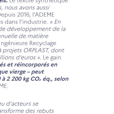
ls.
Le textile synthétique
s, nous avons aussi
epuis 2016, l’ADEME
s dans l’industrie.
« En
 de développement de la
nnuelle de matière
 Ingénieure Recyclage
à projets ORPLAST, dont
lions d’euros ».
Le gain
és et réincorporés en
que vierge – peut
 à 2 200 kg CO₂ éq., selon
EME.
eu d’acteurs se
ransforme des rebuts