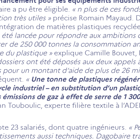
inancement pour ses équipements industrie
re a pu être éligible.
« n plus de ces fond
ion très utiles »
précise Romain Mayaud. D
intégration de matières plastiques recyclée
a été lancée pour répondre aux ambitions
nter de 250 000 tonnes la consommation a
e du plastique »
explique Camille Bouvet,
dossiers ont été déposés aux deux appels 
s pour un montant d’aide de plus de 26 mil
équent.
«
Une tonne de plastiques régénér
e industriel – en substitution d’un plasti
 émissions de gaz à effet de serre de 1 300
 Touboulic, experte filière textile à l’AD
te 23 salariés, dont quatre ingénieurs.
« P
stissements aussi techniques. Dagobaire t