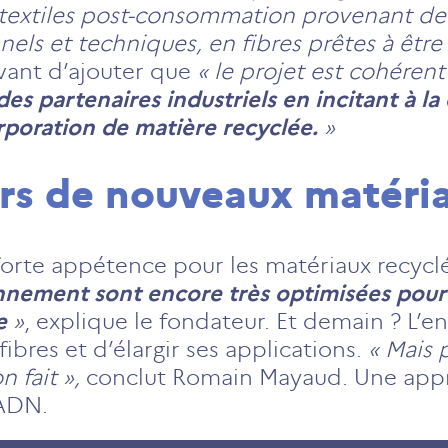
 textiles post-consommation provenant de fl
nels et techniques, en fibres prêtes à être
avant d’ajouter que
« le projet est cohérent 
des partenaires industriels en incitant à la
orporation de matière recyclée.
»
rs de nouveaux matéri
rte appétence pour les matériaux recyclés,
nnement sont encore très optimisées pour 
se
»
, explique le fondateur. Et demain ? L’e
bres et d’élargir ses applications.
« Mais p
n fait »,
conclut Romain Mayaud. Une appr
 ADN.