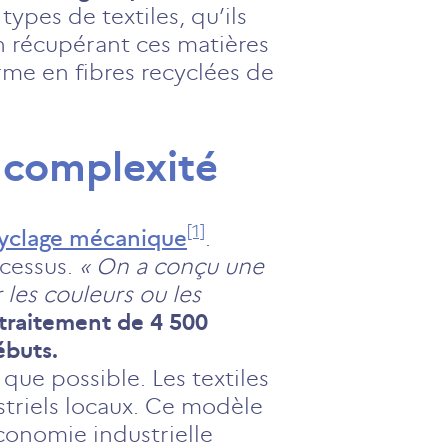
ypes de textiles, qu’ils
n récupérant ces matières
orme en fibres recyclées de
 complexité
[1]
cyclage mécanique
.
ocessus.
« On a conçu une
 les couleurs ou les
 traitement de 4 500
ébuts.
 que possible. Les textiles
ustriels locaux. Ce modèle
économie industrielle