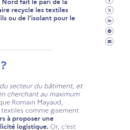
Nord fait le pari de la
Facebo
Partage
e recycle les textiles
(ouvre
Twitter
ls ou de l’isolant pour le
Partage
un
(ouvre
Linkedi
Partage
nouvel
un
(ouvre
Messen
onglet)
Partage
nouvel
un
(ouvre
Mail
onglet)
nouvel
un
(ouvre
onglet)
 ?
nouvel
un
onglet)
nouvel
onglet)
 du secteur du bâtiment, et
t en cherchant au maximum
ique Romain Mayaud,
ux textiles comme gisement
eurs à proposer une
cité logistique.
Or, c’est