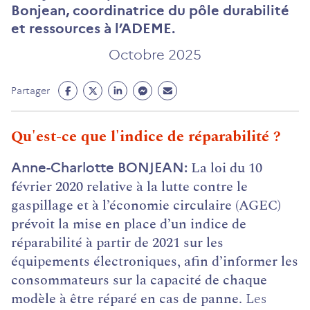
Bonjean, coordinatrice du pôle durabilité
et ressources à l’ADEME.
Octobre 2025
Partage
Partage
Partage
Partage
Partage
Partager
Facebook
Twitter
Linkedin
Messenger
Mail
(ouvre
(ouvre
(ouvre
(ouvre
(ouvre
Qu'est-ce que l'indice de réparabilité ?
un
un
un
un
un
nouvel
nouvel
nouvel
nouvel
nouvel
La loi du 10
Anne-Charlotte BONJEAN
onglet)
onglet)
onglet)
onglet)
onglet)
février 2020 relative à la lutte contre le
gaspillage et à l’économie circulaire (AGEC)
prévoit la mise en place d’un indice de
réparabilité à partir de 2021 sur les
équipements électroniques, afin d’informer les
consommateurs sur la capacité de chaque
modèle à être réparé en cas de panne.
Les