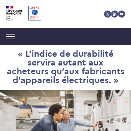
Aller
Aller
Gestion
au
au
des
contenu
menu
cookies
Navigation :
« L’indice de durabilité
servira autant aux
acheteurs qu’aux fabricants
d’appareils électriques. »