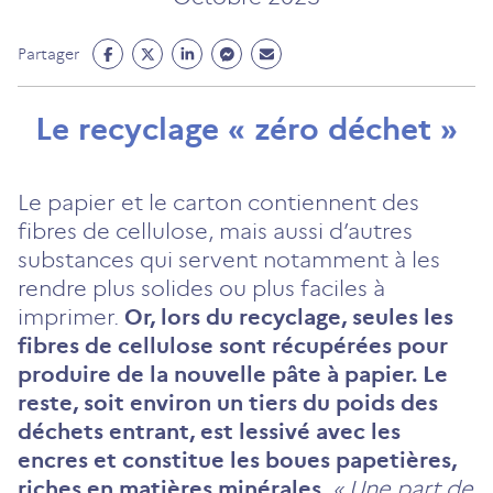
Partage
Partage
Partage
Partage
Partage
Partager
Facebook
Twitter
Linkedin
Messenger
Mail
(ouvre
(ouvre
(ouvre
(ouvre
(ouvre
Le recyclage « zéro déchet »
un
un
un
un
un
nouvel
nouvel
nouvel
nouvel
nouvel
onglet)
onglet)
onglet)
onglet)
onglet)
Le papier et le carton contiennent des
fibres de cellulose, mais aussi d’autres
substances qui servent notamment à les
rendre plus solides ou plus faciles à
imprimer.
Or, lors du recyclage, seules les
fibres de cellulose sont récupérées pour
produire de la nouvelle pâte à papier. Le
reste, soit environ un tiers du poids des
déchets entrant, est lessivé avec les
encres et constitue les boues papetières,
riches en matières minérales.
« Une part de