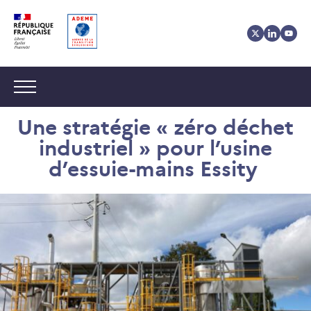
Aller
Aller
Gestion
au
au
des
contenu
menu
cookies
Navigation :
Une stratégie « zéro déchet
industriel » pour l’usine
d’essuie-mains Essity