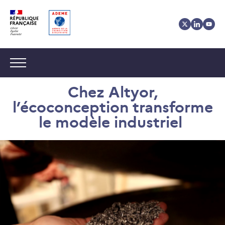
Aller
Aller
Gestion
au
au
des
contenu
menu
cookies
Navigation :
Chez Altyor,
l’écoconception transforme
le modèle industriel