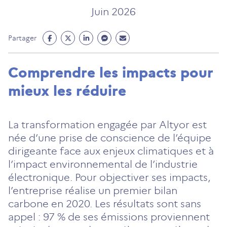
Juin 2026
Partage
Partage
Partage
Partage
Partage
Partager
Facebook
Twitter
Linkedin
Messenger
Mail
(ouvre
(ouvre
(ouvre
(ouvre
(ouvre
Comprendre les impacts pour
un
un
un
un
un
mieux les réduire
nouvel
nouvel
nouvel
nouvel
nouvel
onglet)
onglet)
onglet)
onglet)
onglet)
La transformation engagée par Altyor est
née d’une prise de conscience de l’équipe
dirigeante face aux enjeux climatiques et à
l’impact environnemental de l’industrie
électronique. Pour objectiver ses impacts,
l’entreprise réalise un premier bilan
carbone en 2020. Les résultats sont sans
appel : 97 % de ses émissions proviennent