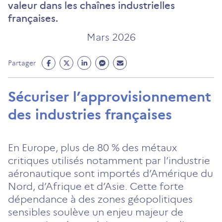
valeur dans les chaînes industrielles
françaises.
Mars 2026
Partage
Partage
Partage
Partage
Partage
Partager
Facebook
Twitter
Linkedin
Messenger
Mail
(ouvre
(ouvre
(ouvre
(ouvre
(ouvre
Sécuriser l’approvisionnement
un
un
un
un
un
des industries françaises
nouvel
nouvel
nouvel
nouvel
nouvel
onglet)
onglet)
onglet)
onglet)
onglet)
En Europe, plus de 80 % des métaux
critiques utilisés notamment par l’industrie
aéronautique sont importés d’Amérique du
Nord, d’Afrique et d’Asie. Cette forte
dépendance à des zones géopolitiques
sensibles soulève un enjeu majeur de