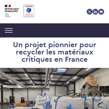
Aller
Aller
Gestion
au
au
des
contenu
menu
cookies
Navigation :
Un projet pionnier pour
recycler les matériaux
critiques en France