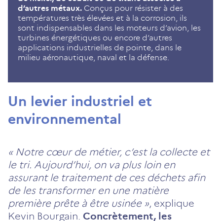
d’autres métaux.
Conçus pour résister à des
températures très élevées et à la corrosion, ils
sont indispensables dans les moteurs d’avion, les
turbines énergétiques ou encore d’autres
applications industrielles de pointe, dans le
milieu aéronautique, naval et la défense.
Un levier industriel et
environnemental
« Notre cœur de métier, c’est la collecte et
le tri. Aujourd’hui, on va plus loin en
assurant le traitement de ces déchets afin
de les transformer en une matière
première prête à être usinée »
, explique
Kevin Bourgain.
Concrètement, les