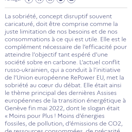
Facebook
Twitter
Linkedin
Messenger
Mail
(ouvre
(ouvre
(ouvre
(ouvre
(ouvre
La sobriété, concept disruptif souvent
un
un
un
un
un
caricaturé, doit être comprise comme la
nouvel
nouvel
nouvel
nouvel
nouvel
juste limitation de nos besoins et de nos
onglet)
onglet)
onglet)
onglet)
onglet)
consommations à ce qui est utile. Elle est le
complément nécessaire de l’efficacité pour
atteindre l’objectif tant espéré d’une
société sobre en carbone. L’actuel conflit
russo-ukrainien, qui a conduit à l’initiative
de l’Union européenne RePower EU, met la
sobriété au cœur du débat. Elle était ainsi
le thème principal des dernières Assises
européennes de la transition énergétique à
Genève fin mai 2022, dont le slogan était
« Moins pour Plus ! Moins d’énergies
fossiles, de pollution, d’émissions de CO2,
de ressources consommées, de précarité