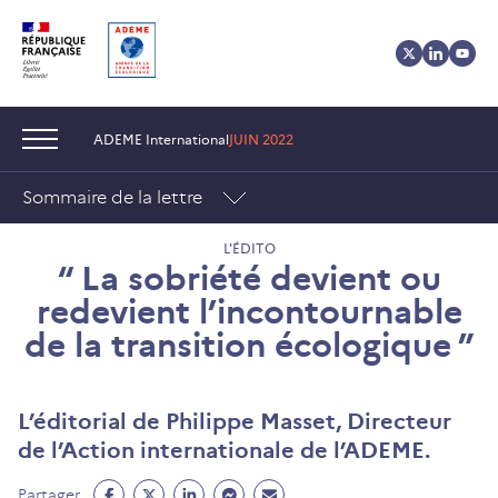
Aller
Aller
Gestion
au
au
des
contenu
menu
cookies
Navigation :
ADEME International
JUIN 2022
Sommaire de la lettre
L'ÉDITO
“ La sobriété devient ou
redevient l’incontournable
de la transition écologique ”
L’éditorial de Philippe Masset, Directeur
de l’Action internationale de l’ADEME.
Partage
Partage
Partage
Partage
Partage
Partager