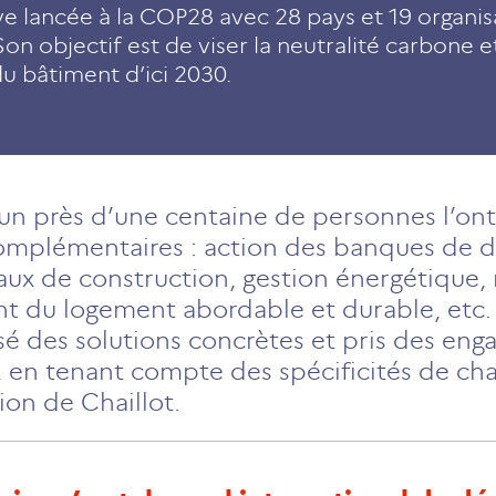
ive lancée à la COP28 avec 28 pays et 19 organis
Son objectif est de viser la neutralité carbone et
du bâtiment d’ici 2030.
cun près d’une centaine de personnes l’ont
complémentaires : action des banques de
ux de construction, gestion énergétique, 
t du logement abordable et durable, etc. 
sé des solutions concrètes et pris des en
n tenant compte des spécificités de chaq
ion de Chaillot.