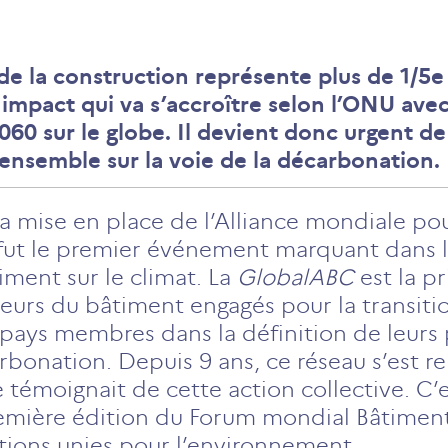
de la construction représente plus de 1/5
n impact qui va s’accroître selon l’ONU av
2060 sur le globe. Il devient donc urgent d
 ensemble sur la voie de la décarbonation.
la mise en place de l’Alliance mondiale pou
 fut le premier événement marquant dans l
iment sur le climat. La
GlobalABC
est la p
urs du bâtiment engagés pour la transition
pays membres dans la définition de leurs p
rbonation. Depuis 9 ans, ce réseau s’est r
témoignait de cette action collective. C’
 première édition du Forum mondial Bâtimen
tions unies pour l’environnement.