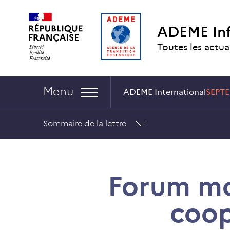
Aller
Aller
Gestion
au
au
des
ADEME In
contenu
menu
cookies
Toutes les actua
Navigation :
Menu
ADEME International
SEPT
Sommaire de la lettre
Forum mon
coop