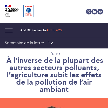
Aller
Aller
Gestion
au
au
des
contenu
menu
cookies
Navigation :
ADEME Recherche
AVRIL 2022
Sommaire de la lettre
L'ÉDITO
À l’inverse de la plupart des
autres secteurs polluants,
l’agriculture subit les effets
de la pollution de l’air
ambiant