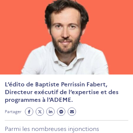
L’édito de Baptiste Perrissin Fabert,
Directeur exécutif de l’expertise et des
programmes à l’ADEME.
Partage
Partage
Partage
Partage
Partage
Partager
Facebook
Twitter
Linkedin
Messenger
Mail
(ouvre
(ouvre
(ouvre
(ouvre
(ouvre
Parmi les nombreuses injonctions