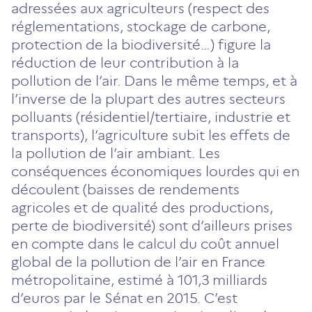
un
un
un
un
un
adressées aux agriculteurs (respect des
nouvel
nouvel
nouvel
nouvel
nouvel
réglementations, stockage de carbone,
onglet)
onglet)
onglet)
onglet)
onglet)
protection de la biodiversité…) figure la
réduction de leur contribution à la
pollution de l’air. Dans le même temps, et à
l’inverse de la plupart des autres secteurs
polluants (résidentiel/tertiaire, industrie et
transports), l’agriculture subit les effets de
la pollution de l’air ambiant. Les
conséquences économiques lourdes qui en
découlent (baisses de rendements
agricoles et de qualité des productions,
perte de biodiversité) sont d’ailleurs prises
en compte dans le calcul du coût annuel
global de la pollution de l’air en France
métropolitaine, estimé à 101,3 milliards
d’euros par le Sénat en 2015. C’est