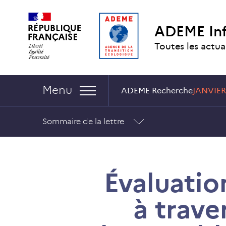
Aller
Aller
Gestion
au
au
des
ADEME In
contenu
menu
cookies
Toutes les actua
Navigation :
Menu
ADEME Recherche
JANVIER
Sommaire de la lettre
Évaluatio
à trav