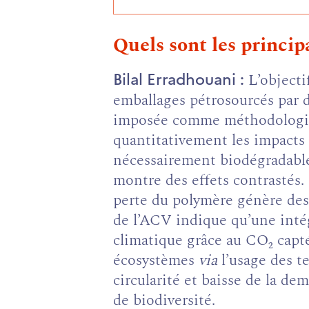
Quels sont les principa
L’objecti
Bilal Erradhouani
emballages pétrosourcés par d
imposée comme méthodologie d
quantitativement les impacts 
nécessairement biodégradables
montre des effets contrastés.
perte du polymère génère des 
de l’ACV indique qu’une intég
climatique grâce au CO₂ capté 
écosystèmes
via
l’usage des t
circularité et baisse de la de
de biodiversité.