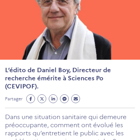
L’édito de Daniel Boy, Directeur de
recherche émérite à Sciences Po
(CEVIPOF).
Partage
Partage
Partage
Partage
Partage
Partager
Facebook
Twitter
Linkedin
Messenger
Mail
(ouvre
(ouvre
(ouvre
(ouvre
(ouvre
Dans une situation sanitaire qui demeure
un
un
un
un
un
préoccupante, comment ont évolué les
nouvel
nouvel
nouvel
nouvel
nouvel
rapports qu’entretient le public avec les
onglet)
onglet)
onglet)
onglet)
onglet)