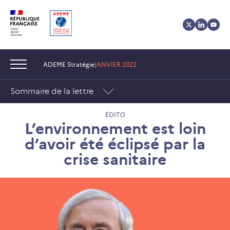
Aller
Aller
Gestion
au
au
des
contenu
menu
cookies
Navigation :
ADEME Stratégie
JANVIER 2022
Sommaire de la lettre
ÉDITO
L’environnement est loin
d’avoir été éclipsé par la
crise sanitaire