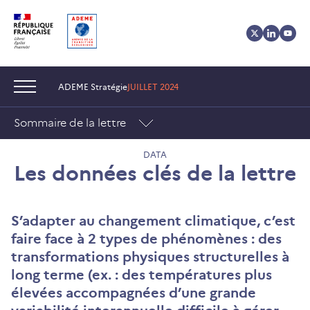
Aller
Aller
Gestion
au
au
des
contenu
menu
cookies
Navigation :
ADEME Stratégie
JUILLET 2024
Sommaire de la lettre
DATA
Les données clés de la lettre
S’adapter au changement climatique, c’est
faire face à 2 types de phénomènes : des
transformations physiques structurelles à
long terme (ex. : des températures plus
élevées accompagnées d’une grande