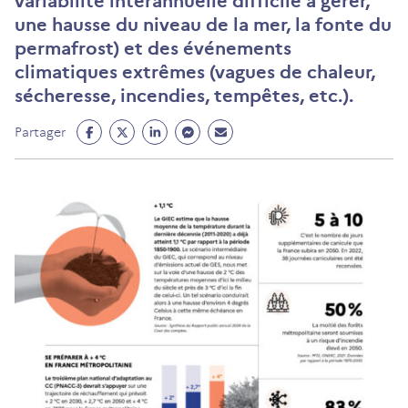
variabilité interannuelle difficile à gérer,
une hausse du niveau de la mer, la fonte du
permafrost) et des événements
climatiques extrêmes (vagues de chaleur,
sécheresse, incendies, tempêtes, etc.).
Partage
Partage
Partage
Partage
Partage
Partager
Facebook
Twitter
Linkedin
Messenger
Mail
(ouvre
(ouvre
(ouvre
(ouvre
(ouvre
un
un
un
un
un
nouvel
nouvel
nouvel
nouvel
nouvel
onglet)
onglet)
onglet)
onglet)
onglet)