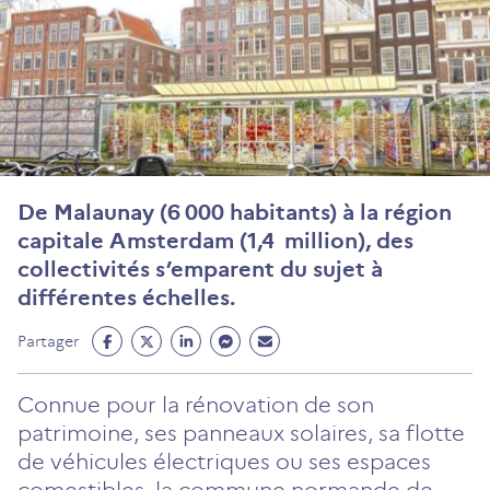
De Malaunay (6 000 habitants) à la région
capitale Amsterdam (1,4 million), des
collectivités s’emparent du sujet à
différentes échelles.
Partage
Partage
Partage
Partage
Partage
Partager
Facebook
Twitter
Linkedin
Messenger
Mail
(ouvre
(ouvre
(ouvre
(ouvre
(ouvre
Connue pour la rénovation de son
un
un
un
un
un
patrimoine, ses panneaux solaires, sa flotte
nouvel
nouvel
nouvel
nouvel
nouvel
de véhicules électriques ou ses espaces
onglet)
onglet)
onglet)
onglet)
onglet)
comestibles, la commune normande de