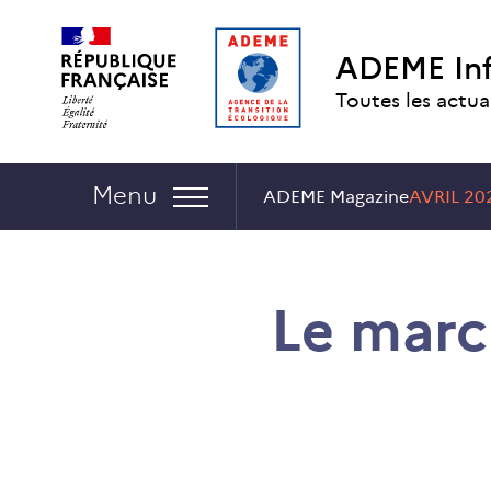
Aller
Aller
Gestion
au
au
des
ADEME In
contenu
menu
cookies
Toutes les actua
Navigation :
Menu
ADEME Magazine
AVRIL 20
Le marc