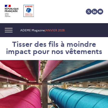
Aller
Aller
Gestion
au
au
des
contenu
menu
cookies
Navigation :
ADEME Magazine
JANVIER 2026
Tisser des fils à moindre
impact pour nos vêtements