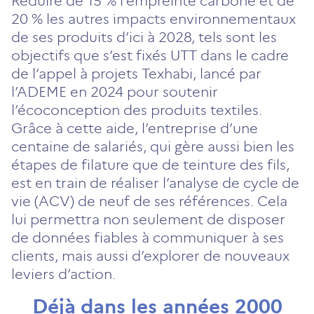
Réduire de 15 % l’empreinte carbone et de
un
un
un
un
un
20 % les autres impacts environnementaux
nouvel
nouvel
nouvel
nouvel
nouvel
de ses produits d’ici à 2028, tels sont les
onglet)
onglet)
onglet)
onglet)
onglet)
objectifs que s’est fixés UTT dans le cadre
de l’appel à projets Texhabi, lancé par
l’ADEME en 2024 pour soutenir
l’écoconception des produits textiles.
Grâce à cette aide, l’entreprise d’une
centaine de salariés, qui gère aussi bien les
étapes de filature que de teinture des fils,
est en train de réaliser l’analyse de cycle de
vie (ACV) de neuf de ses références. Cela
lui permettra non seulement de disposer
de données fiables à communiquer à ses
clients, mais aussi d’explorer de nouveaux
leviers d’action.
Déjà dans les années 2000