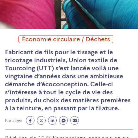
Économie circulaire / Déchets
Fabricant de fils pour le tissage et le
tricotage industriels, Union textile de
Tourcoing (UTT) s’est lancée voilà une
vingtaine d’années dans une ambitieuse
démarche d’écoconception. Celle-ci
s’intéresse à tout le cycle de vie des
produits, du choix des matières premières
à la teinture, en passant par la filature.
Partage
Partage
Partage
Partage
Partage
Partager
Facebook
Twitter
Linkedin
Messenger
Mail
(ouvre
(ouvre
(ouvre
(ouvre
(ouvre