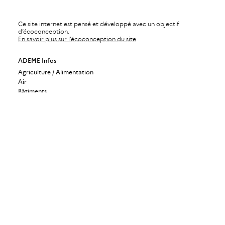
Ce site internet est pensé et développé avec un objectif
d’écoconception.
En savoir plus sur l’écoconception du site
ADEME Infos
Agriculture / Alimentation
Air
Bâtiments
Bioéconomie / Forêt
Changement climatique
Économie circulaire / Déchets
Énergies
Industrie / Production durable
Mobilité / Transports
Société / Politiques publiques
Urbanisme / Territoires / Sols
ADEME Magazine
ADEME Recherche
ADEME International
ADEME Stratégie
Gérer mes abonnements