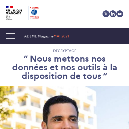
Aller
Aller
Gestion
au
au
des
contenu
menu
cookies
Navigation :
ADEME Magazine
MAI 2021
DÉCRYPTAGE
“ Nous mettons nos
données et nos outils à la
disposition de tous ”