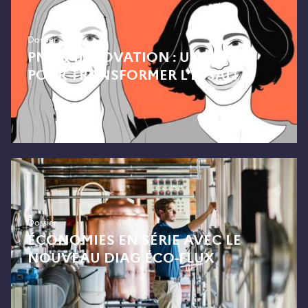
Dossier
PME & INNOVATION : UNE AIDE
POUR TRANSFORMER L’ESSAI !
Dossier
ÉCONOMIES EN SÉRIE AVEC LE
NOUVEAU DIAG ÉCO-FLUX