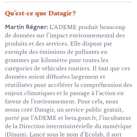
Facebook
Twitter
Linkedin
Messenger
Mail
(ouvre
(ouvre
(ouvre
(ouvre
(ouvre
Qu’est-ce que Datagir ?
un
un
un
un
un
nouvel
nouvel
nouvel
nouvel
nouvel
L’ADEME produit beaucoup
Martin Régner
onglet)
onglet)
onglet)
onglet)
onglet)
de données sur l’impact environnemental des
produits et des services. Elle dispose par
exemple des émissions de polluants en
grammes par kilomètre pour toutes les
catégories de véhicules routiers. Il faut que ces
données soient diffusées largement et
réutilisées pour accélérer la compréhension des
enjeux climatiques et le passage à l’action en
faveur de l’environnement. Pour cela, nous
avons créé Datagir, un service public gratuit,
porté par l’ADEME et beta.gouv.fr, l’incubateur
de la Direction interministérielle du numérique
(Dinum). Lancé sous le nom d’Ecolab, il sort