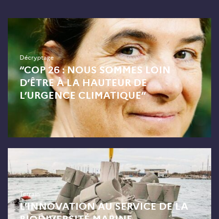
Décryptage
“COP 26 : NOUS SOMMES LOIN
D’ÊTRE À LA HAUTEUR DE
L’URGENCE CLIMATIQUE”
Terrain
L’INNOVATION AU SERVICE DE LA