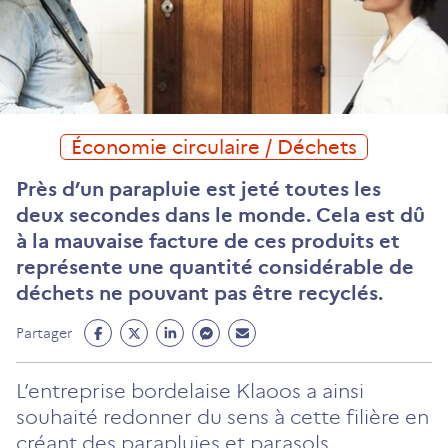
Économie circulaire / Déchets
Près d’un parapluie est jeté toutes les
deux secondes dans le monde. Cela est dû
à la mauvaise facture de ces produits et
représente une quantité considérable de
déchets ne pouvant pas être recyclés.
Partage
Partage
Partage
Partage
Partage
Partager
Facebook
Twitter
Linkedin
Messenger
Mail
(ouvre
(ouvre
(ouvre
(ouvre
(ouvre
L’entreprise bordelaise Klaoos a ainsi
un
un
un
un
un
souhaité redonner du sens à cette filière en
nouvel
nouvel
nouvel
nouvel
nouvel
créant des parapluies et parasols