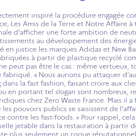
ctement inspiré la procédure engagée con
, Les Amis de la Terre et Notre Affaire à 
nale d’afficher une forte ambition de neutr
stissements au développement des énergies
é en justice les marques Adidas et New Ba
abriquées à partir de plastique recyclé c
 ne peut pas être le cas : même vertueux, 
re fabriqué. « Nous aurions pu attaquer d’a
ns la fast fashion, faisant croire aux clien
u en portant tel slogan sont nombreux, rec
ridiques chez Zero Waste France. Mais il a f
s pouvoirs publics se saisissent de l’affai
e contre les fast-foods. » Pour rappel, cela
sselle jetable dans la restauration à partir 
te plus seulement un risque réputationne