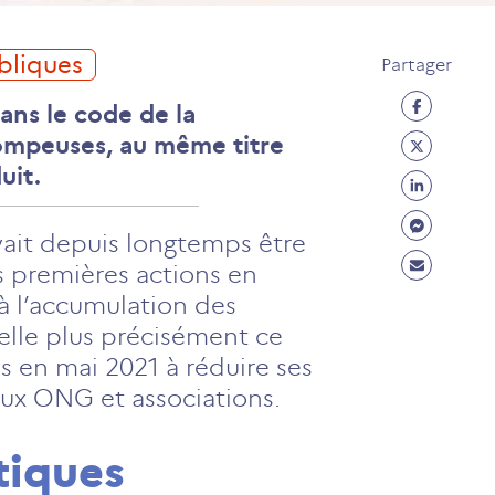
ubliques
Partager
Partage
dans le code de la
Facebo
Partage
ompeuses, au même titre
(ouvre
Twitter
uit.
Partage
un
(ouvre
Linkedi
Partage
nouvel
un
vait depuis longtemps être
(ouvre
Messen
onglet)
Partage
nouvel
 premières actions en
un
(ouvre
Mail
onglet)
 à l’accumulation des
nouvel
un
(ouvre
ppelle plus précisément ce
onglet)
nouvel
un
s en mai 2021 à réduire ses
onglet)
nouvel
aux ONG et associations.
onglet)
tiques