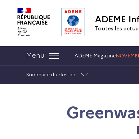
Aller
Aller
Gestion
au
au
des
ADEME In
contenu
menu
cookies
Toutes les actua
Navigation :
Menu
ADEME Magazine
NOVEMBR
Sommaire du dossier
Greenwash