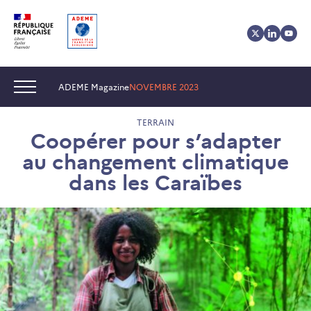
Aller
Aller
Gestion
au
au
des
contenu
menu
cookies
Navigation :
ADEME Magazine
NOVEMBRE 2023
TERRAIN
Coopérer pour s’adapter
au changement climatique
dans les Caraïbes