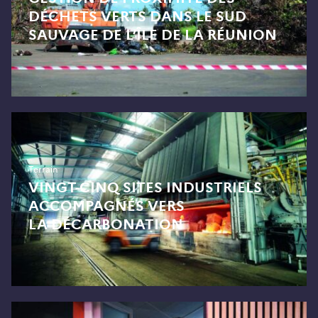
DÉCHETS VERTS DANS LE SUD
SAUVAGE DE L’ÎLE DE LA RÉUNION
Terrain
VINGT-CINQ SITES INDUSTRIELS
ACCOMPAGNÉS VERS
LA DÉCARBONATION