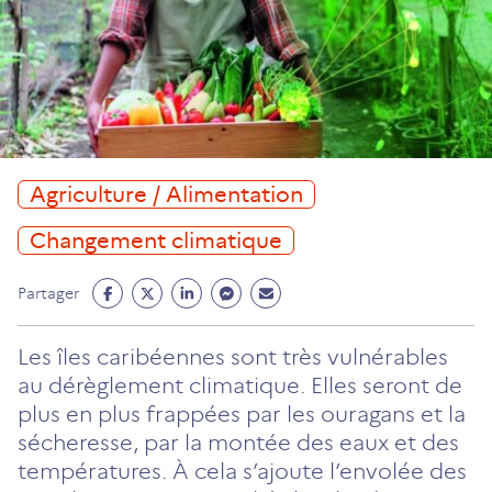
Agriculture / Alimentation
Changement climatique
Partage
Partage
Partage
Partage
Partage
Partager
Facebook
Twitter
Linkedin
Messenger
Mail
(ouvre
(ouvre
(ouvre
(ouvre
(ouvre
Les îles caribéennes sont très vulnérables
un
un
un
un
un
au dérèglement climatique. Elles seront de
nouvel
nouvel
nouvel
nouvel
nouvel
plus en plus frappées par les ouragans et la
onglet)
onglet)
onglet)
onglet)
onglet)
sécheresse, par la montée des eaux et des
températures. À cela s’ajoute l’envolée des