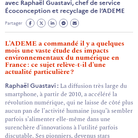
avec Raphaël Guastavi, chef de service
Écoconception et recyclage de l’ADEME
Partage
Partage
Partage
Partage
Partage
Partager
Facebook
Twitter
Linkedin
Messenger
Mail
(ouvre
(ouvre
(ouvre
(ouvre
(ouvre
L’ADEME a commandé il y a quelques
un
un
un
un
un
mois une vaste étude des impacts
nouvel
nouvel
nouvel
nouvel
nouvel
environnementaux du numérique en
onglet)
onglet)
onglet)
onglet)
onglet)
France : ce sujet relève-t-il d’une
actualité particulière ?
La diffusion très large du
Raphaël Guastavi
smartphone, à partir de 2010, a accéléré la
révolution numérique, qui ne laisse de côté plus
aucun pan de l’activité humaine jusqu’à sembler
parfois s’alimenter elle-même dans une
surenchère d’innovations à l’utilité parfois
discutable. Ses pionniers, devenus stars