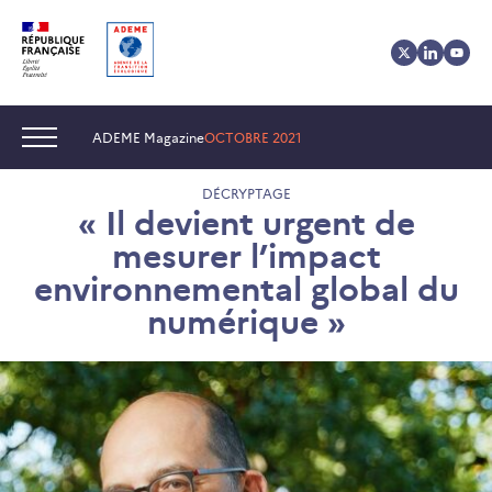
Aller
Aller
Gestion
au
au
des
contenu
menu
cookies
Navigation :
ADEME Magazine
OCTOBRE 2021
DÉCRYPTAGE
« Il devient urgent de
mesurer l’impact
environnemental global du
numérique »