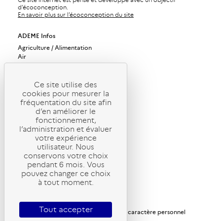
d’écoconception.
En savoir plus sur l’écoconception du site
ADEME Infos
Agriculture / Alimentation
Air
Bâtiments
Bioéconomie / Forêt
Changement climatique
Ce site utilise des
cookies pour mesurer la
Économie circulaire / Déchets
fréquentation du site afin
Énergies
d’en améliorer le
Industrie / Production durable
fonctionnement,
Mobilité / Transports
l’administration et évaluer
Société / Politiques publiques
votre expérience
Urbanisme / Territoires / Sols
utilisateur. Nous
ADEME Magazine
conservons votre choix
ADEME Recherche
pendant 6 mois. Vous
pouvez changer ce choix
ADEME International
à tout moment.
ADEME Stratégie
Gérer mes abonnements
Mentions légales
Tout accepter
Politique de protection des données à caractère personnel
Politique des cookies