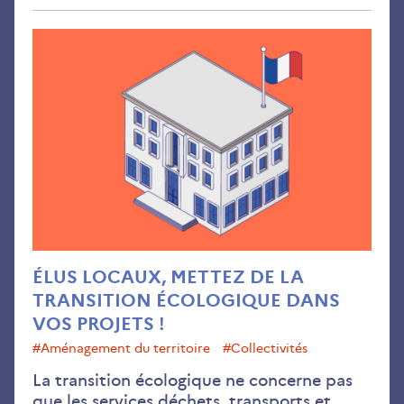
Élus
loc
met
de
la
tran
éco
dan
vos
pro
!
ÉLUS LOCAUX, METTEZ DE LA
TRANSITION ÉCOLOGIQUE DANS
VOS PROJETS !
#aménagement du territoire
#collectivités
La transition écologique ne concerne pas
que les services déchets, transports et