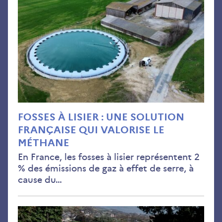
lisie
:
une
sol
fra
qui
valo
le
mét
FOSSES À LISIER : UNE SOLUTION
FRANÇAISE QUI VALORISE LE
MÉTHANE
En France, les fosses à lisier représentent 2
% des émissions de gaz à effet de serre, à
cause du…
Mon