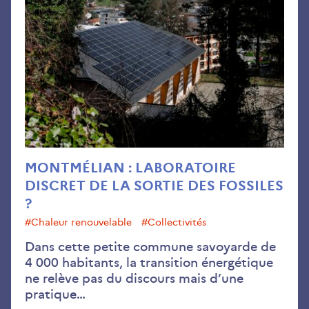
:
lab
dis
de
la
sort
des
foss
?
MONTMÉLIAN : LABORATOIRE
DISCRET DE LA SORTIE DES FOSSILES
?
#chaleur renouvelable
#collectivités
Dans cette petite commune savoyarde de
4 000 habitants, la transition énergétique
ne relève pas du discours mais d’une
pratique…