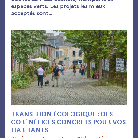
espaces verts. Les projets les mieux
acceptés sont…
Tra
éco
:
des
cob
con
pou
vos
hab
TRANSITION ÉCOLOGIQUE : DES
COBÉNÉFICES CONCRETS POUR VOS
HABITANTS