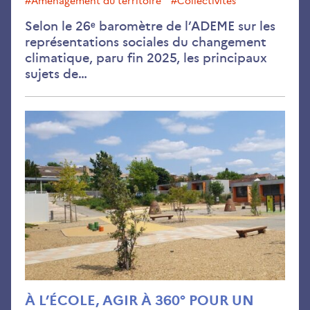
#aménagement du territoire
#collectivités
Selon le 26ᵉ baromètre de l’ADEME sur les
représentations sociales du changement
climatique, paru fin 2025, les principaux
sujets de…
À
l’éc
agir
à
360
pou
un
imp
dur
À L’ÉCOLE, AGIR À 360° POUR UN