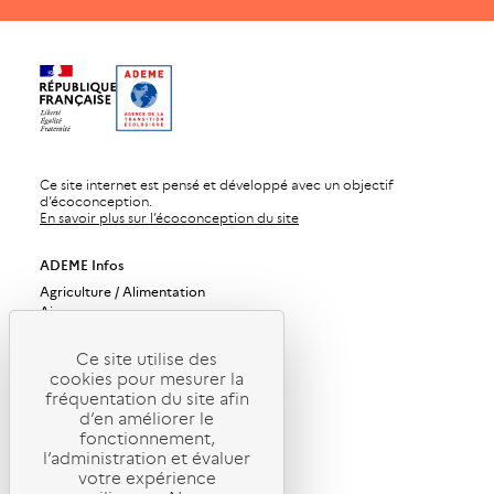
Ce site internet est pensé et développé avec un objectif
d’écoconception.
En savoir plus sur l’écoconception du site
ADEME Infos
Agriculture / Alimentation
Air
Bâtiments
Bioéconomie / Forêt
Ce site utilise des
Changement climatique
cookies pour mesurer la
Économie circulaire / Déchets
fréquentation du site afin
Énergies
d’en améliorer le
Industrie / Production durable
fonctionnement,
Mobilité / Transports
l’administration et évaluer
Société / Politiques publiques
votre expérience