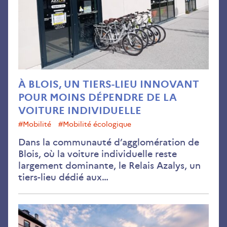
lieu
inn
pou
moi
dép
de
la
À BLOIS, UN TIERS-LIEU INNOVANT
voi
POUR MOINS DÉPENDRE DE LA
indi
VOITURE INDIVIDUELLE
#Mobilité
#mobilité écologique
Dans la communauté d’agglomération de
Blois, où la voiture individuelle reste
largement dominante, le Relais Azalys, un
tiers-lieu dédié aux…
Co
la