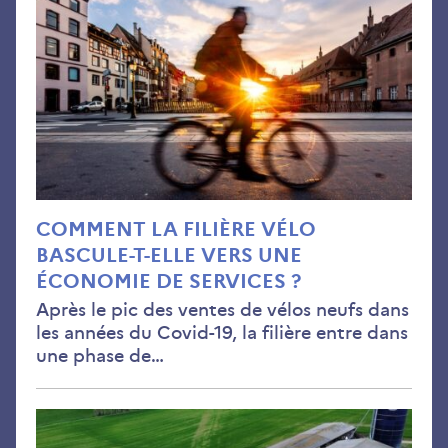
fili
vél
bas
t-
elle
ver
une
éco
de
COMMENT LA FILIÈRE VÉLO
serv
BASCULE-T-ELLE VERS UNE
ÉCONOMIE DE SERVICES ?
Après le pic des ventes de vélos neufs dans
les années du Covid-19, la filière entre dans
une phase de…
Fos
à