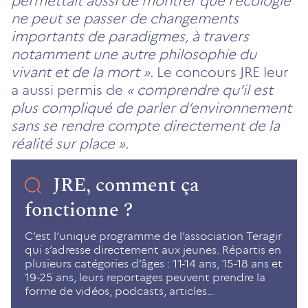
permettait aussi de montrer que l’écologie
ne peut se passer de changements
importants de paradigmes, à travers
notamment une autre philosophie du
vivant et de la mort ».
Le concours JRE leur
a aussi permis de
« comprendre qu’il est
plus compliqué de parler d’environnement
sans se rendre compte directement de la
réalité sur place ».
JRE, comment ça
fonctionne ?
C’est l’unique programme de l’association Teragir
qui s’adresse directement aux jeunes. Répartis en
plusieurs catégories d’âges : 11-14 ans, 15-18 ans et
19-25 ans, leurs reportages peuvent prendre la
forme de vidéos, podcasts, articles…