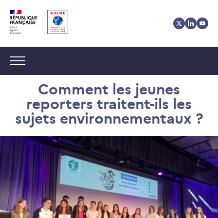
Aller
Aller
Gestion
au
au
des
contenu
menu
cookies
Navigation :
Comment les jeunes
reporters traitent-ils les
sujets environnementaux ?