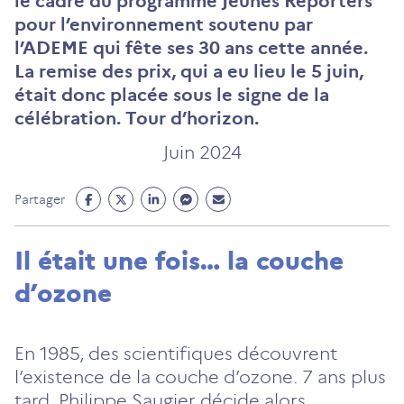
le cadre du programme Jeunes Reporters
pour l’environnement soutenu par
l’ADEME qui fête ses 30 ans cette année.
La remise des prix, qui a eu lieu le 5 juin,
était donc placée sous le signe de la
célébration. Tour d’horizon.
Juin 2024
Partage
Partage
Partage
Partage
Partage
Partager
Facebook
Twitter
Linkedin
Messenger
Mail
(ouvre
(ouvre
(ouvre
(ouvre
(ouvre
Il était une fois… la couche
un
un
un
un
un
d’ozone
nouvel
nouvel
nouvel
nouvel
nouvel
onglet)
onglet)
onglet)
onglet)
onglet)
En 1985, des scientifiques découvrent
l’existence de la couche d’ozone. 7 ans plus
tard, Philippe Saugier décide alors