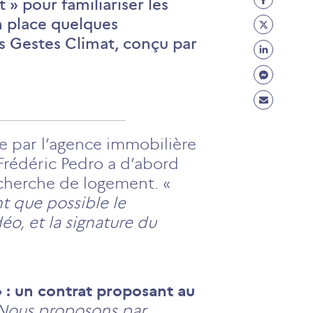
 » pour familiariser les
Facebo
Partage
n place quelques
(ouvre
Twitter
s Gestes Climat, conçu par
Partage
un
(ouvre
Linkedi
Partage
nouvel
un
(ouvre
Messen
onglet)
Partage
nouvel
un
(ouvre
Mail
onglet)
nouvel
un
(ouvre
sée par l’agence immobilière
onglet)
nouvel
un
 Frédéric Pedro a d’abord
onglet)
nouvel
recherche de logement. «
onglet)
t que possible le
déo, et la signature du
 » : un contrat proposant au
Nous proposons par