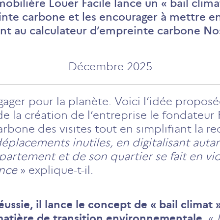
ilière Louer Facile lance un « bail climat
inte carbone et les encourager à mettre e
t au calculateur d’empreinte carbone No
Décembre 2025
engager pour la planète. Voici l’idée propo
 de la création de l’entreprise le fondateur
arbone des visites tout en simplifiant la 
placements inutiles, en digitalisant autan
appartement et de son quartier se fait en vi
ance
» explique-t-il.
ussie, il lance le concept de « bail climat
matière de transition environnementale.
«