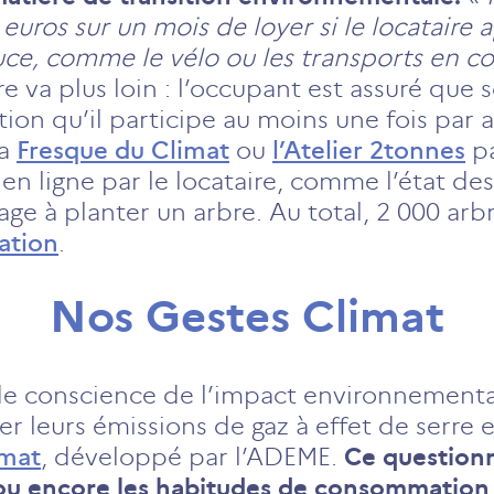
uros sur un mois de loyer si le locataire a
ouce, comme le vélo ou les transports en
ère va plus loin : l’occupant est assuré qu
on qu’il participe au moins une fois par an
la
Fresque du Climat
ou
l’Atelier 2tonnes
pa
n ligne par le locataire, comme l’état des
age à planter un arbre. Au total, 2 000 arb
ation
.
Nos Gestes Climat
 de conscience de l’impact environnementa
luer leurs émissions de gaz à effet de serre
imat
, développé par l’ADEME.
Ce questionn
té ou encore les habitudes de consommatio