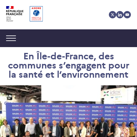
Aller
Aller
Gestion
au
au
des
contenu
menu
cookies
Navigation :
En Île-de-France, des
communes s’engagent pour
la santé et l’environnement