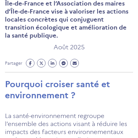
Île-de-France et l’Association des maires
d’Île-de-France vise à valoriser les actions
locales concrètes qui conjuguent
transition écologique et amélioration de
la santé publique.
Août 2025
Partage
Partage
Partage
Partage
Partage
Partager
Facebook
Twitter
Linkedin
Messenger
Mail
(ouvre
(ouvre
(ouvre
(ouvre
(ouvre
Pourquoi croiser santé et
un
un
un
un
un
environnement ?
nouvel
nouvel
nouvel
nouvel
nouvel
onglet)
onglet)
onglet)
onglet)
onglet)
La santé-environnement regroupe
l’ensemble des actions visant à réduire les
impacts des facteurs environnementaux