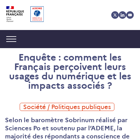
Aller
Aller
Gestion
au
au
des
contenu
menu
cookies
Navigation :
Enquête : comment les
Français perçoivent leurs
usages du numérique et les
impacts associés ?
Société / Politiques publiques
Selon le baromètre Sobrinum réalisé par
Sciences Po et soutenu par l’ADEME, la
majorité des répondants a conscience de