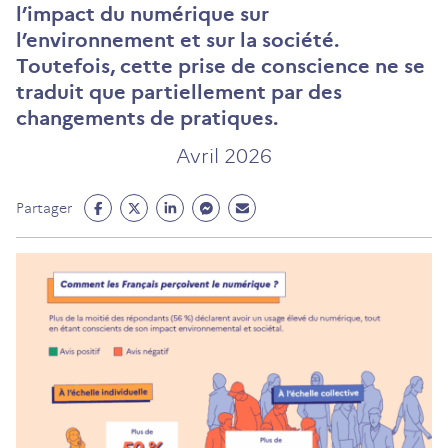
l’impact du
numérique
sur
l’environnement et sur la société.
Toutefois, cette prise de conscience ne se
traduit que partiellement par des
changements de pratiques.
Avril 2026
Partage
Partage
Partage
Partage
Partage
Partager
Facebook
Twitter
Linkedin
Messenger
Mail
(ouvre
(ouvre
(ouvre
(ouvre
(ouvre
un
un
un
un
un
nouvel
nouvel
nouvel
nouvel
nouvel
onglet)
onglet)
onglet)
onglet)
onglet)