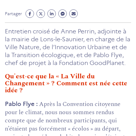
Partage
Partage
Partage
Partage
Partage
Partager
Facebook
Twitter
Linkedin
Messenger
Mail
(ouvre
(ouvre
(ouvre
(ouvre
(ouvre
Entretien croisé de Anne Perrin, adjointe à
un
un
un
un
un
la mairie de Lons-le-Saunier, en charge de la
nouvel
nouvel
nouvel
nouvel
nouvel
Ville Nature, de l’Innovation Urbaine et de
onglet)
onglet)
onglet)
onglet)
onglet)
la Transition écologique, et de Pablo Flye,
chef de projet à la Fondation GoodPlanet.
Qu'est-ce que la « La Ville du
Changement » ? Comment est née cette
idée ?
Après la Convention citoyenne
Pablo Flye
pour le climat, nous nous sommes rendus
compte que de nombreux participants, qui
n’étaient pas forcément
« écolos »
au départ,