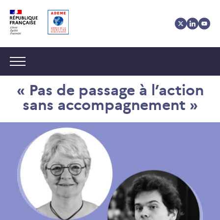
Aller
Aller
Gestion
au
au
des
contenu
menu
cookies
Navigation :
« Pas de passage à l’action
sans accompagnement »