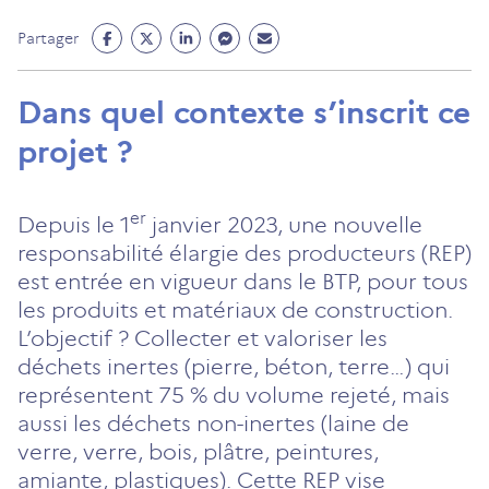
Partage
Partage
Partage
Partage
Partage
Partager
Facebook
Twitter
Linkedin
Messenger
Mail
(ouvre
(ouvre
(ouvre
(ouvre
(ouvre
Dans quel contexte s’inscrit ce
un
un
un
un
un
projet ?
nouvel
nouvel
nouvel
nouvel
nouvel
onglet)
onglet)
onglet)
onglet)
onglet)
er
Depuis le 1
janvier 2023, une nouvelle
responsabilité élargie des producteurs (REP)
est entrée en vigueur dans le BTP, pour tous
les produits et matériaux de construction.
L’objectif ? Collecter et valoriser les
déchets inertes (pierre, béton, terre…) qui
représentent 75 % du volume rejeté, mais
aussi les déchets non-inertes (laine de
verre, verre, bois, plâtre, peintures,
amiante, plastiques). Cette REP vise