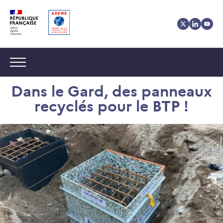
Aller
Aller
Gestion
au
au
des
contenu
menu
cookies
Navigation :
Dans le Gard, des panneaux
recyclés pour le BTP !