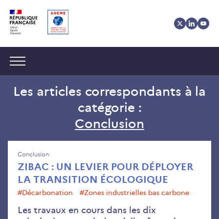
Aller
Aller
Gestion
au
au
des
contenu
menu
cookies
Navigation :
Les articles correspondants à la
catégorie :
Conclusion
Conclusion
ZIBAC : UN LEVIER POUR DÉPLOYER
LA TRANSITION ÉCOLOGIQUE
#décarbonation
#Zones industrielles bas carbone
Les travaux en cours dans les dix